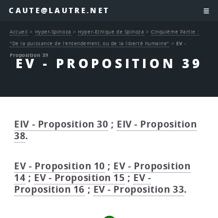
CAUTE@LAUTRE.NET
Accueil
>
Hyper-Spinoza
>
Hyper-Ethique de Spinoza
>
Cinquième Partie :
"De la puissance de l’entendement, ou de la liberté humaine"
>
EV -
Proposition 39
EV - PROPOSITION 39
EIV - Proposition 30
;
EIV - Proposition
38
.
EV - Proposition 10
;
EV - Proposition
14
;
EV - Proposition 15
;
EV -
Proposition 16
;
EV - Proposition 33
.