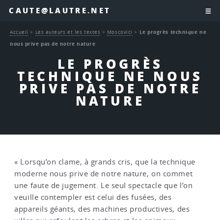
CAUTE@LAUTRE.NET
Accueil
>
Les auteurs et les textes
>
Moscovici
>
Le progrès technique ne
nous prive pas de notre nature
LE PROGRÈS
TECHNIQUE NE NOUS
PRIVE PAS DE NOTRE
NATURE
« Lorsqu’on clame, à grands cris, que la technique
moderne nous prive de notre nature, on commet
une faute de jugement. Le seul spectacle que l’on
veuille contempler est celui des fusées, des
appareils géants, des machines productives, des