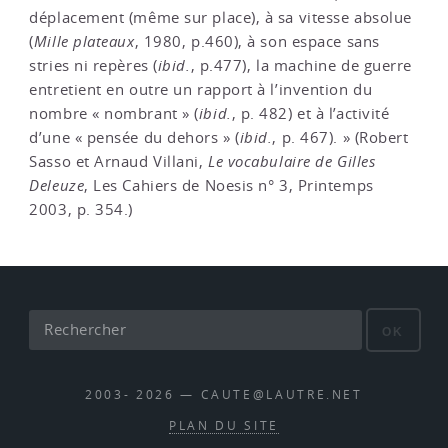
déplacement (même sur place), à sa vitesse absolue
(
Mille plateaux
, 1980, p.460), à son espace sans
stries ni repères (
ibid.
, p.477), la machine de guerre
entretient en outre un rapport à l’invention du
nombre « nombrant » (
ibid.
, p. 482) et à l’activité
d’une « pensée du dehors » (
ibid.
, p. 467). » (Robert
Sasso et Arnaud Villani,
Le vocabulaire de Gilles
Deleuze
, Les Cahiers de Noesis n° 3, Printemps
2003, p. 354.)
OK
2003- 2026 — CAUTE@LAUTRE.NET
PLAN DU SITE