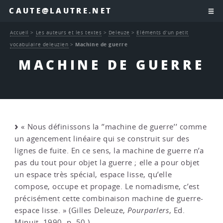
CAUTE@LAUTRE.NET
Accueil
>
Les auteurs et les textes
>
Deleuze
>
Eléments d’un petit
vocabulaire deleuzien
>
Machine de guerre
MACHINE DE GUERRE
« Nous définissons la ’’machine de guerre’’ comme
un agencement linéaire qui se construit sur des
lignes de fuite. En ce sens, la machine de guerre n’a
pas du tout pour objet la guerre ; elle a pour objet
un espace très spécial, espace lisse, qu’elle
compose, occupe et propage. Le nomadisme, c’est
précisément cette combinaison machine de guerre-
espace lisse. » (Gilles Deleuze,
Pourparlers
, Ed.
Minuit, 1990, p. 50.)