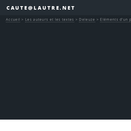
CAUTE@LAUTRE.NET
Accueil
>
Les auteurs et les textes
>
Deleuze
>
Eléments d’un p