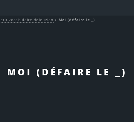
etit vocabulaire deleuzien
>
Moi (défaire le _)
MOI (DÉFAIRE LE _)