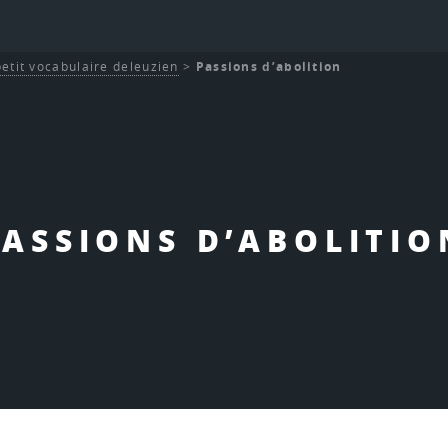
etit vocabulaire deleuzien
>
Passions d’abolition
PASSIONS D’ABOLITIO