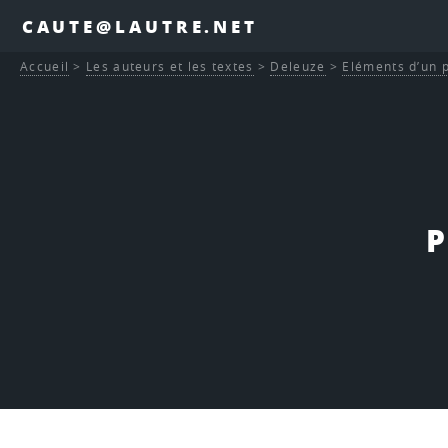
CAUTE@LAUTRE.NET
Accueil
>
Les auteurs et les textes
>
Deleuze
>
Eléments d’un p