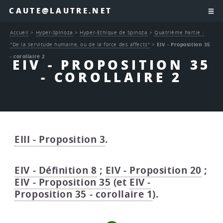
CAUTE@LAUTRE.NET
Accueil
>
Hyper-Spinoza
>
Hyper-Ethique de Spinoza
>
Quatrième Partie :
"De la servitude humaine, ou de la force des affects"
>
EIV - Proposition 35
- corollaire 2
EIV - PROPOSITION 35
- COROLLAIRE 2
EIII - Proposition 3
.
EIV - Définition 8
;
EIV - Proposition 20
;
EIV - Proposition 35
(et
EIV -
Proposition 35 - corollaire 1
).