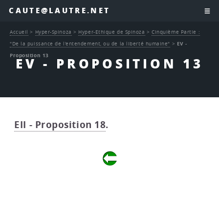
CAUTE@LAUTRE.NET
Accueil
>
Hyper-Spinoza
>
Hyper-Ethique de Spinoza
>
Cinquième Partie :
"De la puissance de l’entendement, ou de la liberté humaine"
>
EV -
Proposition 13
EV - PROPOSITION 13
EII - Proposition 18
.