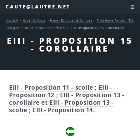
CAUTE@LAUTRE.NET
Accueil
>
Hyper-Spinoza
>
Hyper-Ethique de Spinoza
>
Troisième Partie : "De
l’origine et de la nature des affects"
>
EIII - Proposition 15 - corollaire
EIII - PROPOSITION 15
- COROLLAIRE
EIII - Proposition 11 - scolie
;
EIII -
Proposition 12
;
EIII - Proposition 13 -
corollaire
et
EIII - Proposition 13 -
scolie
;
EIII - Proposition 14
.