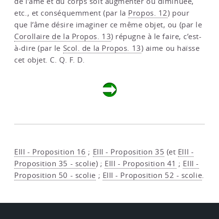
de l’âme et du corps soit augmenter ou diminuée,
etc., et conséquemment (par la
Propos. 12
) pour
que l’âme désire imaginer ce même objet, ou (par le
Corollaire de la Propos. 13
) répugne à le faire, c’est-
à-dire (par le
Scol. de la Propos. 13
) aime ou haïsse
cet objet. C. Q. F. D.
EIII - Proposition 16
;
EIII - Proposition 35
(et
EIII -
Proposition 35 - scolie
) ;
EIII - Proposition 41
;
EIII -
Proposition 50 - scolie
;
EIII - Proposition 52 - scolie
.