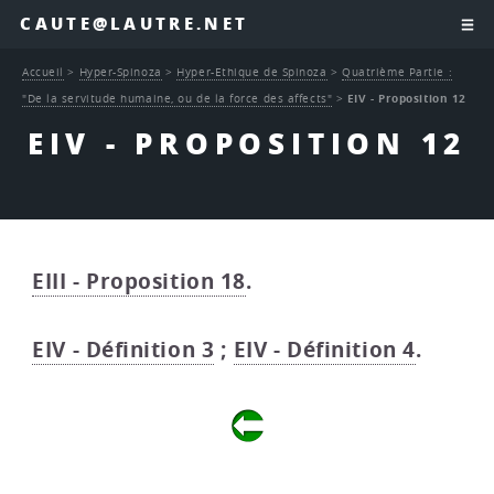
CAUTE@LAUTRE.NET
Accueil
>
Hyper-Spinoza
>
Hyper-Ethique de Spinoza
>
Quatrième Partie :
"De la servitude humaine, ou de la force des affects"
>
EIV - Proposition 12
EIV - PROPOSITION 12
EIII - Proposition 18
.
EIV - Définition 3
;
EIV - Définition 4
.