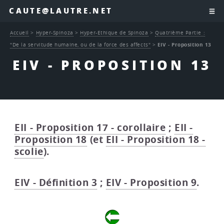
CAUTE@LAUTRE.NET
Accueil
>
Hyper-Spinoza
>
Hyper-Ethique de Spinoza
>
Quatrième Partie :
"De la servitude humaine, ou de la force des affects"
>
EIV - Proposition 13
EIV - PROPOSITION 13
EII - Proposition 17 - corollaire
;
EII -
Proposition 18
(et
EII - Proposition 18 -
scolie
).
EIV - Définition 3
;
EIV - Proposition 9
.