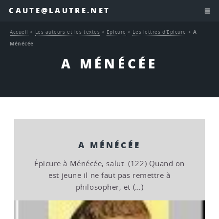
CAUTE@LAUTRE.NET
Accueil
>
Les auteurs et les textes
>
Epicure
>
Les lettres d’Epicure
>
A
Ménécée
A MÉNÉCÉE
A MÉNÉCÉE
Épicure à Ménécée, salut. (122) Quand on
est jeune il ne faut pas remettre à
philosopher, et (…)