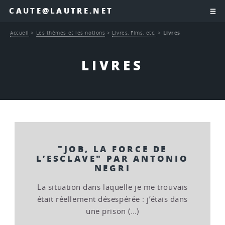
CAUTE@LAUTRE.NET
Accueil
>
Les thèmes et les notions
>
Livres, Fims, etc.
>
Livres
LIVRES
"JOB, LA FORCE DE
L’ESCLAVE" PAR ANTONIO
NEGRI
La situation dans laquelle je me trouvais
était réellement désespérée : j’étais dans
une prison (…)