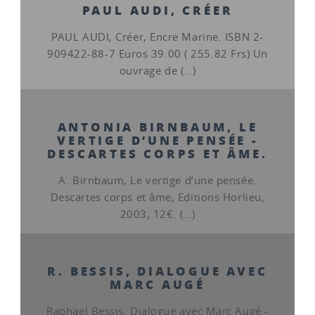
PAUL AUDI, CRÉER
PAUL AUDI, Créer, Encre Marine. ISBN 2-
909422-88-7 Euros 39.00 ( 255.82 Frs) Un
ouvrage de (…)
ANTONIA BIRNBAUM, LE
VERTIGE D’UNE PENSÉE -
DESCARTES CORPS ET ÂME.
A. Birnbaum, Le vertige d’une pensée.
Descartes corps et âme, Editions Horlieu,
2003, 12€. (…)
R. BESSIS, DIALOGUE AVEC
MARC AUGÉ
Raphaël Bessis, Dialogue avec Marc Augé -