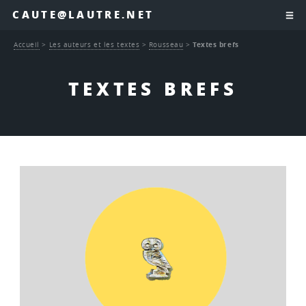
CAUTE@LAUTRE.NET
Accueil
>
Les auteurs et les textes
>
Rousseau
>
Textes brefs
TEXTES BREFS