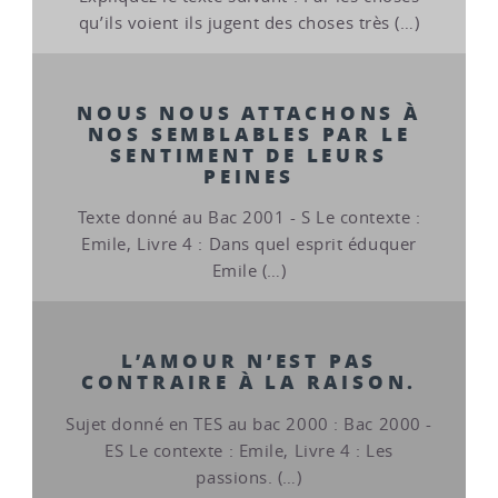
qu’ils voient ils jugent des choses très (…)
NOUS NOUS ATTACHONS À
NOS SEMBLABLES PAR LE
SENTIMENT DE LEURS
PEINES
Texte donné au Bac 2001 - S Le contexte :
Emile, Livre 4 : Dans quel esprit éduquer
Emile (…)
L’AMOUR N’EST PAS
CONTRAIRE À LA RAISON.
Sujet donné en TES au bac 2000 : Bac 2000 -
ES Le contexte : Emile, Livre 4 : Les
passions. (…)