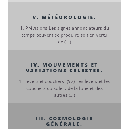
V. MÉTÉOROLOGIE.
1. Prévisions Les signes annonciateurs du
temps peuvent se produire soit en vertu
de (…)
IV. MOUVEMENTS ET
VARIATIONS CÉLESTES.
1. Levers et couchers. (92) Les levers et les
couchers du soleil, de la lune et des
autres (…)
III. COSMOLOGIE
GÉNÉRALE.