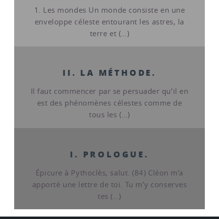
1. Les mondes Un monde consiste en une
enveloppe céleste entourant les astres, la
terre et (…)
II. LA MÉTHODE.
Il faut commencer par se persuader qu’il en
est des phénomènes célestes comme de
tous les (…)
I. PROLOGUE.
Épicure à Pythoclès, salut. (84) Cléon m’a
apporté une lettre de toi. Tu m’y conserves
tes (…)