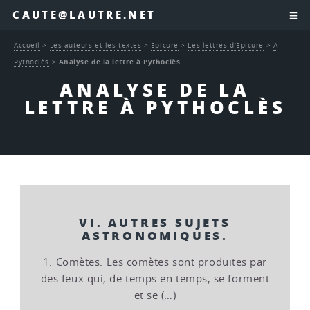
CAUTE@LAUTRE.NET
Accueil
>
Les auteurs et les textes
>
Epicure
>
Les lettres d’Epicure
>
A
Pythoclès
>
Analyse de la lettre à Pythoclès
ANALYSE DE LA
LETTRE À PYTHOCLÈS
VI. AUTRES SUJETS
ASTRONOMIQUES.
1. Comètes. Les comètes sont produites par
des feux qui, de temps en temps, se forment
et se (…)