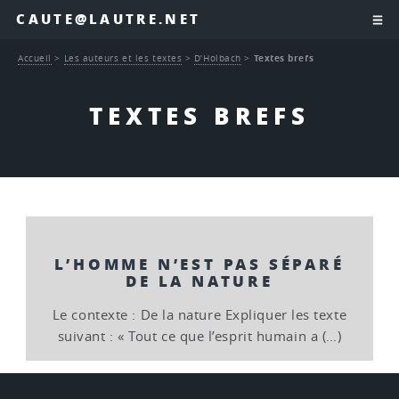
CAUTE@LAUTRE.NET
Accueil
>
Les auteurs et les textes
>
D’Holbach
>
Textes brefs
TEXTES BREFS
L’HOMME N’EST PAS SÉPARÉ
DE LA NATURE
Le contexte : De la nature Expliquer les texte
suivant : « Tout ce que l’esprit humain a (…)