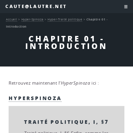
CAUTE@LAUTRE.NET
Accueil
>
Hyper-Spinoza
>
Hyper-Traité politique
>
Chapitre 01 -
Introduction
CHAPITRE 01 -
INTRODUCTION
Retrouvez maintenant l’
HyperSpinoza
ici :
HYPERSPINOZA
TRAITÉ POLITIQUE, I, §7