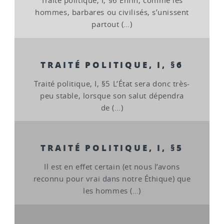
Traité politique, I, §6 Enfin, comme les
hommes, barbares ou civilisés, s’unissent
partout (…)
TRAITÉ POLITIQUE, I, §6
Traité politique, I, §5 L’État sera donc très-
peu stable, lorsque son salut dépendra
de (…)
TRAITÉ POLITIQUE, I, §5
Il est en effet certain (et nous l’avons
reconnu pour vrai dans notre Éthique) que
les hommes (…)