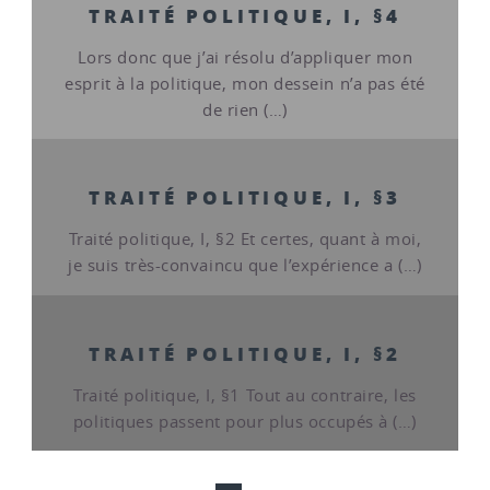
TRAITÉ POLITIQUE, I, §4
Lors donc que j’ai résolu d’appliquer mon
esprit à la politique, mon dessein n’a pas été
de rien (…)
TRAITÉ POLITIQUE, I, §3
Traité politique, I, §2 Et certes, quant à moi,
je suis très-convaincu que l’expérience a (…)
TRAITÉ POLITIQUE, I, §2
Traité politique, I, §1 Tout au contraire, les
politiques passent pour plus occupés à (…)