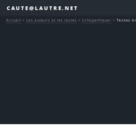
CAUTE@LAUTRE.NET
Accueil
>
Les auteurs et les textes
>
Schopenhauer
>
Textes b