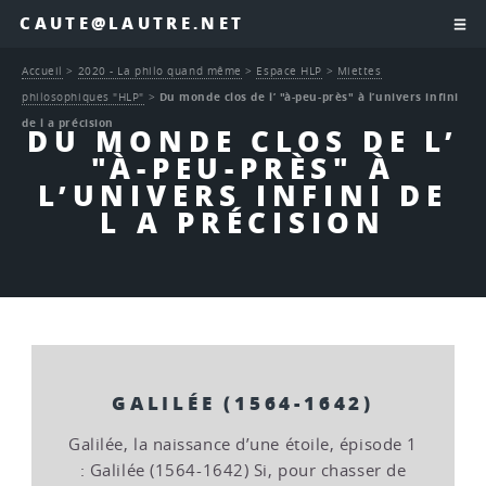
CAUTE@LAUTRE.NET
Accueil
>
2020 - La philo quand même
>
Espace HLP
>
Miettes
philosophiques "HLP"
>
Du monde clos de l’ "à-peu-près" à l’univers infini
de l a précision
DU MONDE CLOS DE L’
"À-PEU-PRÈS" À
L’UNIVERS INFINI DE
L A PRÉCISION
GALILÉE (1564-1642)
Galilée, la naissance d’une étoile, épisode 1
: Galilée (1564-1642) Si, pour chasser de