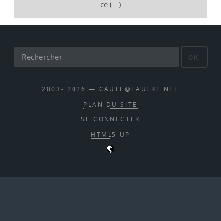
ce (…)
OK
2003- 2026 — CAUTE@LAUTRE.NET
PLAN DU SITE
SE CONNECTER
HTML5 UP