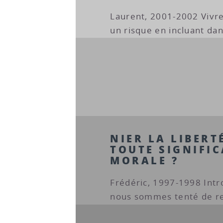
Laurent, 2001-2002 Vivre
un risque en incluant da
NIER LA LIBERTÉ
TOUTE SIGNIFIC
MORALE ?
Frédéric, 1997-1998 Int
nous sommes tenté de rej