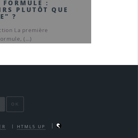
 FORMULE :
IRS PLUTÔT QUE
E" ?
ction La première
formule, (…)
OK
ER
HTML5 UP