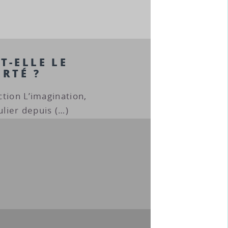
T-ELLE LE
ERTÉ ?
tion L’imagination,
ulier depuis (…)