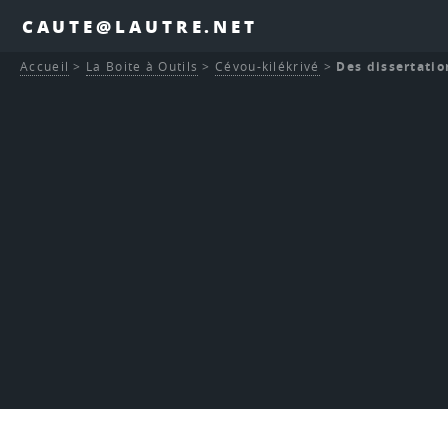
CAUTE@LAUTRE.NET
Accueil
>
La Boite à Outils
>
Cévou-kilékrivé
>
Des dissertatio