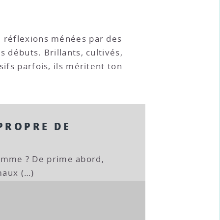
de réflexions ménées par des
 débuts. Brillants, cultivés,
ifs parfois, ils méritent ton
 PROPRE DE
’homme ? De prime abord,
maux (…)