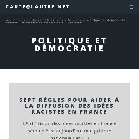
CAUTE@LAUTRE.NET
Accueil
>
Les auteurs et les textes
>
Rancière
>
politique et démocratie
POLITIQUE ET
DÉMOCRATIE
SEPT RÈGLES POUR AIDER À
LA DIFFUSION DES IDÉES
RACISTES EN FRANCE
LA diffusion des idées racistes en France
semble être aujourd’hui une priorité
nationale Les (…)