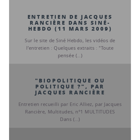
ENTRETIEN DE JACQUES
RANCIÈRE DANS SINÉ-
HEBDO (11 MARS 2009)
Sur le site de Siné Hebdo, les vidéos de
l’entretien : Quelques extraits : "Toute
pensée (…)
"BIOPOLITIQUE OU
POLITIQUE ?", PAR
JACQUES RANCIÈRE
Entretien recueilli par Eric Alliez, par Jacques
Rancière, Multitudes, n°1 MULTITUDES
Dans (…)