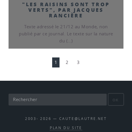
"LES RAISINS SONT TROP
VERTS", PAR JACQUES
RANCIÈRE
Texte adressé le 21/12 au Monde, non
publié par ce journal. Le texte sur la nature
du (…)
1
2
3
OK
2003- 2026 — CAUTE@LAUTRE.NET
PLAN DU SITE