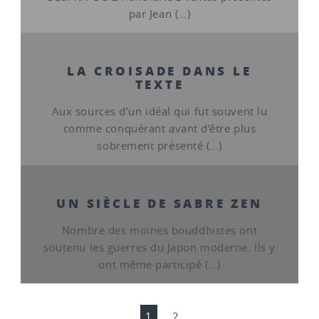
par Jean (…)
LA CROISADE DANS LE
TEXTE
Aux sources d’un idéal qui fut souvent lu
comme conquérant avant d’être plus
sobrement présenté (…)
UN SIÈCLE DE SABRE ZEN
Nombre des moines bouddhistes ont
soutenu les guerres du Japon moderne. Ils y
ont même participé (…)
1
2