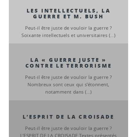
LES INTELLECTUELS, LA
GUERRE ET M. BUSH
Peut-il être juste de vouloir la guerre ?
Soixante intellectuels et universitaires (…)
LA « GUERRE JUSTE »
CONTRE LE TERRORISME
Peut-il être juste de vouloir la guerre ?
Nombreux sont ceux qui s’étonnent,
notamment dans (…)
L’ESPRIT DE LA CROISADE
Peut-il être juste de vouloir la guerre ?
L’ESPRIT DE LA CROISADE Textes présentés