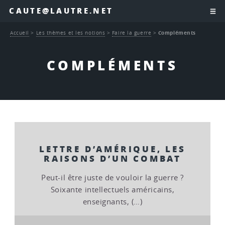
CAUTE@LAUTRE.NET
Accueil
>
Les thèmes et les notions
>
Faire la guerre
>
Compléments
COMPLÉMENTS
LETTRE D’AMÉRIQUE, LES
RAISONS D’UN COMBAT
Peut-il être juste de vouloir la guerre ?
Soixante intellectuels américains,
enseignants, (…)