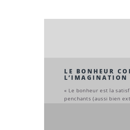
LE BONHEUR CO
L’IMAGINATION
« Le bonheur est la satis
penchants (aussi bien ext