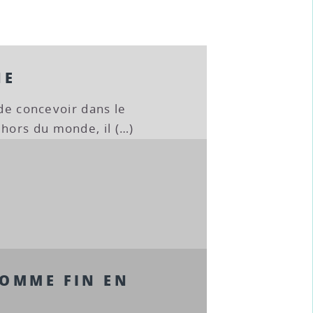
NE
 de concevoir dans le
ors du monde, il (…)
COMME FIN EN