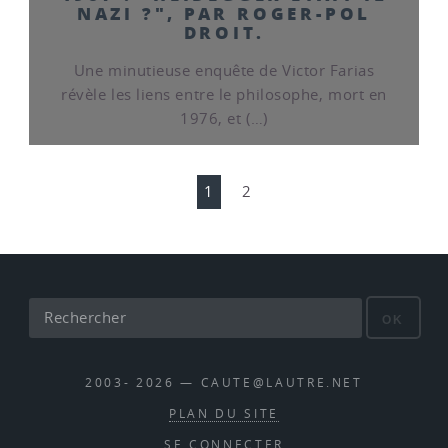
NAZI ?", PAR ROGER-POL
DROIT.
Une minutieuse enquête de Victor Farias
révèle les liens entre le philosophe, mort en
1976, et (…)
1
2
OK
2003- 2026 — CAUTE@LAUTRE.NET
PLAN DU SITE
SE CONNECTER