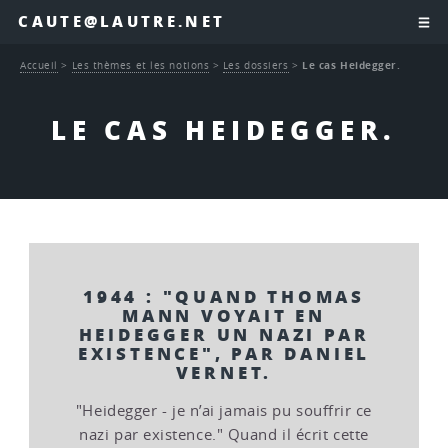
CAUTE@LAUTRE.NET
Accueil
>
Les thèmes et les notions
>
Les dossiers
>
Le cas Heidegger.
LE CAS HEIDEGGER.
1944 : "QUAND THOMAS
MANN VOYAIT EN
HEIDEGGER UN NAZI PAR
EXISTENCE", PAR DANIEL
VERNET.
"Heidegger - je n’ai jamais pu souffrir ce
nazi par existence." Quand il écrit cette