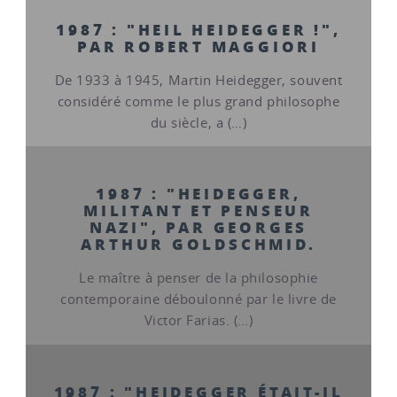
1987 : "HEIL HEIDEGGER !",
PAR ROBERT MAGGIORI
De 1933 à 1945, Martin Heidegger, souvent
considéré comme le plus grand philosophe
du siècle, a (…)
1987 : "HEIDEGGER,
MILITANT ET PENSEUR
NAZI", PAR GEORGES
ARTHUR GOLDSCHMID.
Le maître à penser de la philosophie
contemporaine déboulonné par le livre de
Victor Farias. (…)
1987 : "HEIDEGGER ÉTAIT-IL