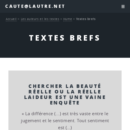
CAUTE@LAUTRE.NET
Accueil
>
Les auteurs et les textes
>
Hume
>
Textes brefs
TEXTES BREFS
CHERCHER LA BEAUTÉ
RÉELLE OU LA RÉELLE
LAIDEUR EST UNE VAINE
ENQUÊTE
« La différence (...) est très vaste entre le
jugement et le sentiment. Tout sentiment
est (…)