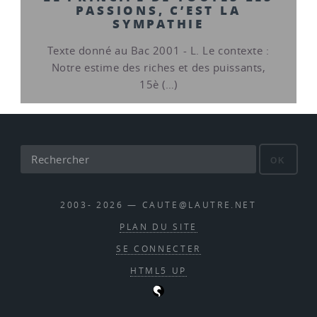
PASSIONS, C’EST LA
SYMPATHIE
Texte donné au Bac 2001 - L. Le contexte :
Notre estime des riches et des puissants,
15è (…)
OK
2003- 2026 — CAUTE@LAUTRE.NET
PLAN DU SITE
SE CONNECTER
HTML5 UP