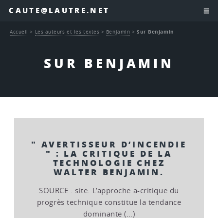
CAUTE@LAUTRE.NET
Accueil
>
Les auteurs et les textes
>
Benjamin
>
Sur Benjamin
SUR BENJAMIN
" AVERTISSEUR D’INCENDIE
" : LA CRITIQUE DE LA
TECHNOLOGIE CHEZ
WALTER BENJAMIN.
SOURCE : site. L’approche a-critique du
progrès technique constitue la tendance
dominante (…)