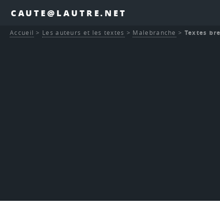
CAUTE@LAUTRE.NET
Accueil
>
Les auteurs et les textes
>
Malebranche
>
Textes br