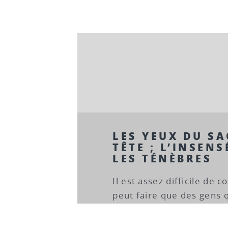
LES YEUX DU S
TÊTE ; L’INSEN
LES TÉNÈBRES
Il est assez difficile de
peut faire que des gens qu