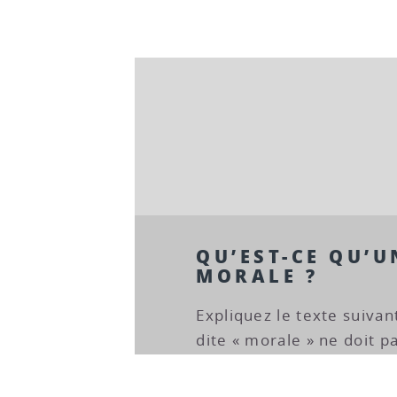
QU’EST-CE QU’U
MORALE ?
Expliquez le texte suivan
dite « morale » ne doit p