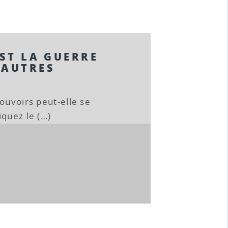
EST LA GUERRE
’AUTRES
ouvoirs peut-elle se
iquez le (…)