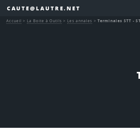
CAUTE@LAUTRE.NET
Accueil
>
La Boite à Outils
>
Les annales
>
Terminales STT - S