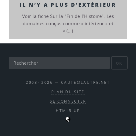
IL N’Y A PLUS D’EXTÉRIEUR
Voir la fiche Sur la "Fin de l’Histoire". Les
domaines conçus comme « intérieur » et
« (…)
OK
2003- 2026 — CAUTE@LAUTRE.NET
PLAN DU SITE
SE CONNECTER
HTML5 UP