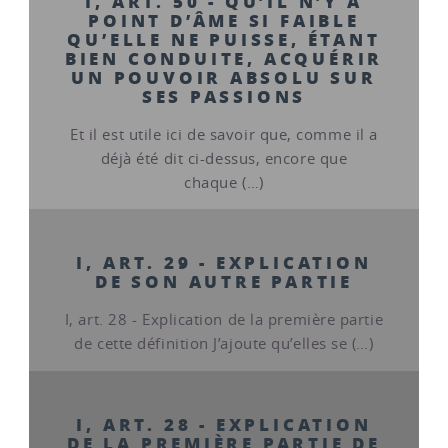
I, ART. 50 - QU’IL N’Y A
POINT D’ÂME SI FAIBLE
QU’ELLE NE PUISSE, ÉTANT
BIEN CONDUITE, ACQUÉRIR
UN POUVOIR ABSOLU SUR
SES PASSIONS
Et il est utile ici de savoir que, comme il a
déjà été dit ci-dessus, encore que
chaque (…)
I, ART. 29 - EXPLICATION
DE SON AUTRE PARTIE
I, art. 28 - Explication de la première partie
de cette définition J’ajoute qu’elles se (…)
I, ART. 28 - EXPLICATION
DE LA PREMIÈRE PARTIE DE