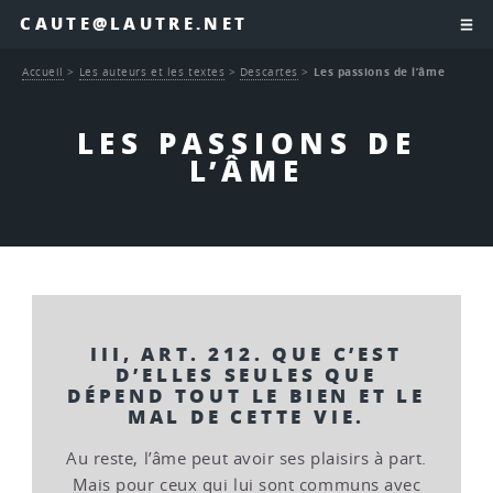
CAUTE@LAUTRE.NET
Accueil
>
Les auteurs et les textes
>
Descartes
>
Les passions de l’âme
LES PASSIONS DE
L’ÂME
III, ART. 212. QUE C’EST
D’ELLES SEULES QUE
DÉPEND TOUT LE BIEN ET LE
MAL DE CETTE VIE.
Au reste, l’âme peut avoir ses plaisirs à part.
Mais pour ceux qui lui sont communs avec