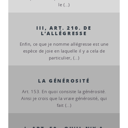
le (…)
III, ART. 210. DE
L’ALLÉGRESSE
Enfin, ce que je nomme allégresse est une
espèce de joie en laquelle il y a cela de
particulier, (…)
LA GÉNÉROSITÉ
Art. 153. En quoi consiste la générosité.
Ainsi je crois que la vraie générosité, qui
fait (…)