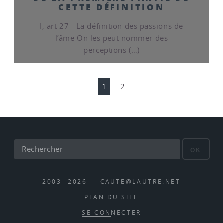
CETTE DÉFINITION
I, art 27 - La définition des passions de
l’âme On les peut nommer des
perceptions (…)
1
2
OK
2003- 2026 — CAUTE@LAUTRE.NET
PLAN DU SITE
SE CONNECTER